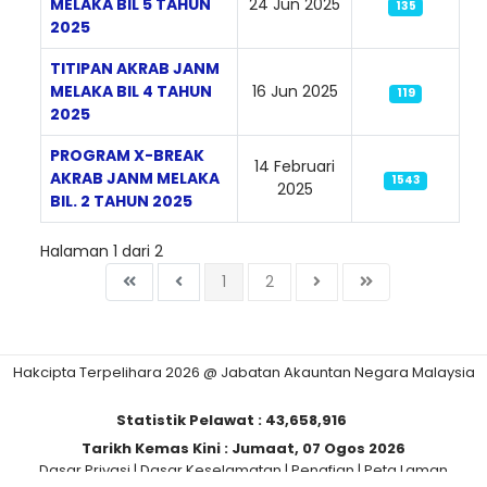
MELAKA BIL 5 TAHUN
24 Jun 2025
135
2025
TITIPAN AKRAB JANM
MELAKA BIL 4 TAHUN
16 Jun 2025
119
2025
PROGRAM X-BREAK
14 Februari
AKRAB JANM MELAKA
1543
2025
BIL. 2 TAHUN 2025
Halaman 1 dari 2
1
2
Hakcipta Terpelihara 2026 @ Jabatan Akauntan Negara Malaysia
Statistik Pelawat :
43,658,916
Tarikh Kemas Kini :
Jumaat, 07 Ogos 2026
Dasar Privasi
|
Dasar Keselamatan
|
Penafian
|
Peta Laman