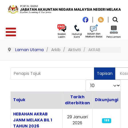
Laman Utama
Arkib
Aktiviti
AKRAB
Penapis Tajuk
Tapisan
Kos
Paparkan
Tarikh
Tajuk
Dikunjungi
diterbitkan
Articles
HEBAHAN AKRAB
29 Januari
JANM MELAKA BIL 1
188
2026
TAHUN 2026