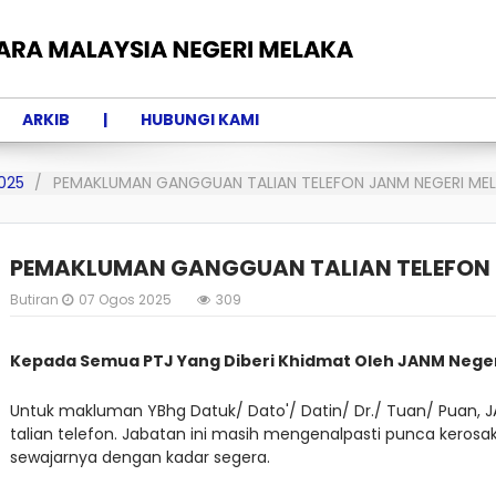
ARKIB
HUBUNGI KAMI
025
PEMAKLUMAN GANGGUAN TALIAN TELEFON JANM NEGERI ME
PEMAKLUMAN GANGGUAN TALIAN TELEFON 
Butiran
07 Ogos 2025
309
Kepada Semua PTJ Yang Diberi Khidmat Oleh JANM Neger
Untuk makluman YBhg Datuk/ Dato'/ Datin/ Dr./ Tuan/ Puan,
talian telefon. Jabatan ini masih mengenalpasti punca kero
sewajarnya dengan kadar segera.