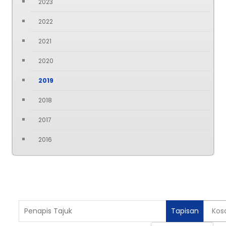
2023
2022
2021
2020
2019
2018
2017
2016
Penapis Tajuk
Tapisan
Kos