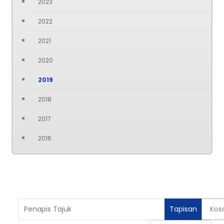
2023
2022
2021
2020
2019
2018
2017
2016
Penapis Tajuk
Tapisan
Kos