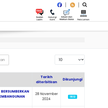
Paparkan
kan
Tarikh
Dikunjungi
diterbitkan
G BERSUMBERKAN
28 November
 PEMBANGUNAN
1512
2024