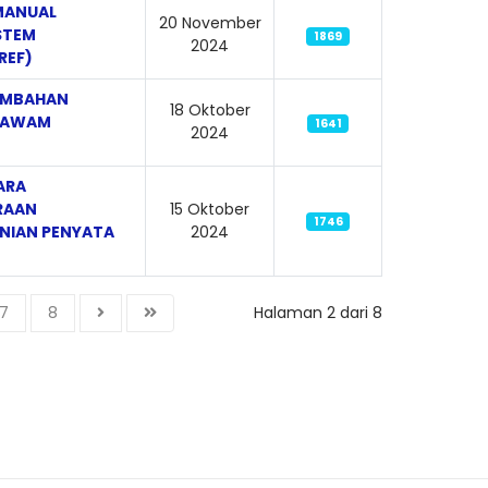
 MANUAL
20 November
STEM
1869
2024
REF)
TAMBAHAN
18 Oktober
I AWAM
1641
2024
ARA
RAAN
15 Oktober
1746
NIAN PENYATA
2024
7
8
Halaman 2 dari 8