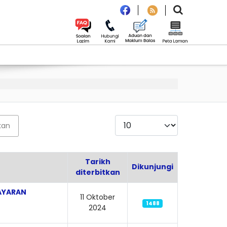
Paparkan
kan
Tarikh
Dikunjungi
diterbitkan
AYARAN
11 Oktober
1488
2024