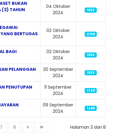
 ASET BUKAN
04 Oktober
 (3) TAHUN
1832
2024
PEGAWAI
02 Oktober
 YANG BERTUGAS
2109
2024
AL BAGI
02 Oktober
1552
2024
UASAN PELANGGAN
20 September
1532
2024
MAN PENUTUPAN
11 September
1749
2024
MBAYARAN
09 September
1488
2024
7
8
Halaman 3 dari 8